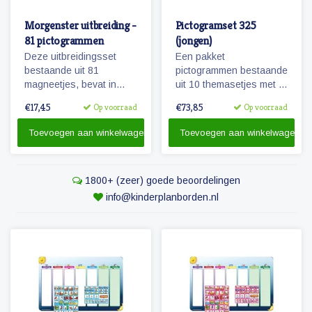
Morgenster uitbreiding -
Pictogramset 325
81 pictogrammen
(jongen)
Deze uitbreidingsset
Een pakket
bestaande uit 81
pictogrammen bestaande
magneetjes, bevat in
uit 10 themasetjes met in
combinatie met de
totaal 325 magneetjes
€17,45
€73,85
Op voorraad
Op voorraad
basisset Morgenster, alle
voor een volledige
pictogrammen in deze
weekplanning.
Toevoegen aan winkelwagen
Toevoegen aan winkelwagen
serie en in een ruime
hoeveelheid. 81
magnetische
1800+ (zeer) goede beoordelingen
pictogrammen.
info@kinderplanborden.nl