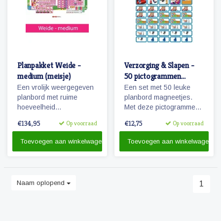
Planpakket Weide -
Verzorging & Slapen -
medium (meisje)
50 pictogrammen
(jongen)
Een vrolijk weergegeven
Een set met 50 leuke
planbord met ruime
planbord magneetjes.
hoeveelheid
Met deze pictogrammen
pictogrammen voor jaren
maakt je bijvoorbeeld het
€134,95
€12,75
Op voorraad
Op voorraad
planplezier!
ochtendritueel inzichtelijk
maar ook een bezoekje
Toevoegen aan winkelwagen
Toevoegen aan winkelwagen
aan de tandarts of
kapper.
Naam oplopend
1