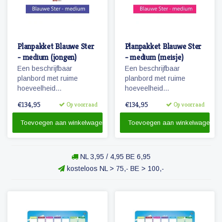
Planpakket Blauwe Ster
Planpakket Blauwe Ster
- medium (jongen)
- medium (meisje)
Een beschrijfbaar
Een beschrijfbaar
planbord met ruime
planbord met ruime
hoeveelheid
hoeveelheid
magnetische
magnetische
€134,95
€134,95
Op voorraad
Op voorraad
pictogrammen voor een
pictogrammen voor een
weekplanning.
weekplanning.
Toevoegen aan winkelwagen
Toevoegen aan winkelwagen
Herkenbaarheid van de
Herkenbaarheid van de
dagen door diertjes en
dagen door diertjes en
kolomkleuren!
kolomkleuren.
NL 3,95 / 4,95 BE 6,95
kosteloos NL > 75,- BE > 100,-