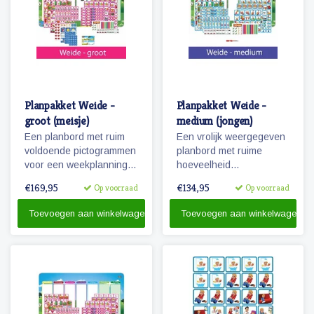
Planpakket Weide -
Planpakket Weide -
groot (meisje)
medium (jongen)
Een planbord met ruim
Een vrolijk weergegeven
voldoende pictogrammen
planbord met ruime
voor een weekplanning
hoeveelheid
en extra pictogrammen
pictogrammen voor jaren
€169,95
€134,95
Op voorraad
Op voorraad
voor o.a. belonen, weer
planplezier!
en seizoenen. Tevens
Toevoegen aan winkelwagen
Toevoegen aan winkelwagen
een set stiften en
reinigingsmateriaal.