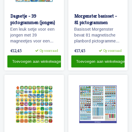
Dagsetje - 39
Morgenster basisset -
pictogrammen (jongen)
81 pictogrammen
Een leuk setje voor een
Basisset Morgenster
jongen met 39
bevat 81 magnetische
magneetjes voor een
planbord pictogrammen
dagplanning. Bevat o.a.
passende bij het
€12,45
€17,45
Op voorraad
Op voorraad
magneetjes voor school,
planbord Morgenster.
eten en slapen, maar
Toevoegen aan winkelwagen
Toevoegen aan winkelwagen
natuurlijk ook sport, spel
en recreatie.