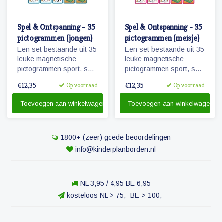
Spel & Ontspanning - 35
Spel & Ontspanning - 35
pictogrammen (jongen)
pictogrammen (meisje)
Een set bestaande uit 35
Een set bestaande uit 35
leuke magnetische
leuke magnetische
pictogrammen sport, spel
pictogrammen sport, spel
en ontspanning.
en ontspanning.
€12,35
€12,35
Op voorraad
Op voorraad
Wanneer je zwemles
Wanneer je zwemles
hebt? Kijk maar op je
hebt? Kijk maar op je
Toevoegen aan winkelwagen
Toevoegen aan winkelwagen
planbord!
planbord!
1800+ (zeer) goede beoordelingen
info@kinderplanborden.nl
NL 3,95 / 4,95 BE 6,95
kosteloos NL > 75,- BE > 100,-