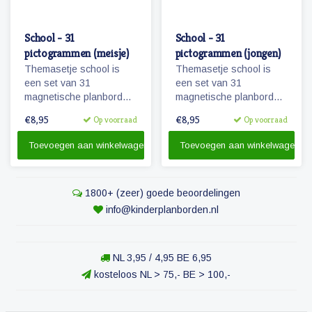
School - 31
School - 31
pictogrammen (meisje)
pictogrammen (jongen)
Themasetje school is
Themasetje school is
een set van 31
een set van 31
magnetische planbord
magnetische planbord
pictogrammen voor
pictogrammen voor
€8,95
€8,95
Op voorraad
Op voorraad
kinderen en omvat o.a.
kinderen en omvat o.a.
school, overblijven en
school, overblijven en
Toevoegen aan winkelwagen
Toevoegen aan winkelwagen
schoolreisje.
schoolreisje.
1800+ (zeer) goede beoordelingen
info@kinderplanborden.nl
NL 3,95 / 4,95 BE 6,95
kosteloos NL > 75,- BE > 100,-