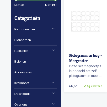
Min:
€
0
Max:
€
10
Categorieën
Pictogrammen
Planborden
Pakketten
Pictogrammen leeg -
Morgenster
Belonen
Deze set magneetjes
is bedoeld om zelf
Accessoires
pictogrammen mee te
maken. De
Informatief
magneetjes hebben
€6,85
Op voorraad
dezelfde afmeting als
Downloads
de pictogrammen
'Morgenster'.
Over ons