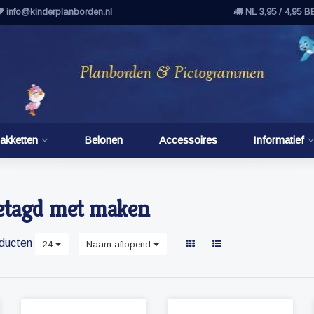
info@kinderplanborden.nl
NL 3,95 / 4,95 B
akketten
Belonen
Accessoires
Informatief
etagd met maken
ducten
24
Naam aflopend