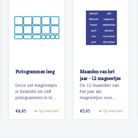
Pictogrammen leeg
Maanden van het
jaar - 12 magneetjes
Deze set magneetjes
De 12 maanden van
is bedoeld om zelf
het jaar als
pictogrammen in te
magneetjes voor
plakken. Omdat de
bijvoorbeeld een
magneetjes de
agendafuntie.
€4,85
€5,65
Op voorraad
Op voorraad
afmetingen hebben
van onze
pictogrammen
'Zonneroosje'en ze