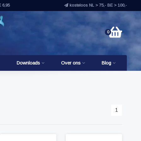
E 6,95
kosteloos NL > 75,- BE > 100,-
0
Downloads
Over ons
Blog
1