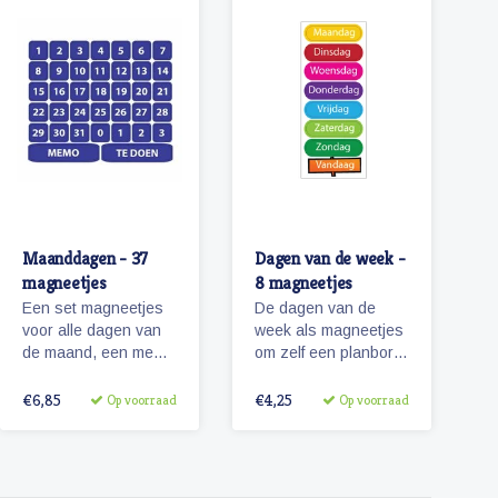
Maanddagen - 37
Dagen van de week -
magneetjes
8 magneetjes
Een set magneetjes
De dagen van de
voor alle dagen van
week als magneetjes
de maand, een memo
om zelf een planbord
en 'te doen' magneet
te maken.
plus 4 extra getallen.
€6,85
€4,25
Op voorraad
Op voorraad