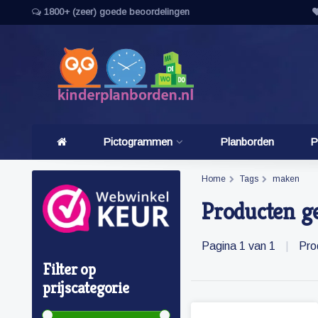
1800+ (zeer) goede beoordelingen
Pictogrammen
Planborden
P
Home
Tags
maken
Producten g
Pagina 1 van 1
|
Pro
Filter op
prijscategorie