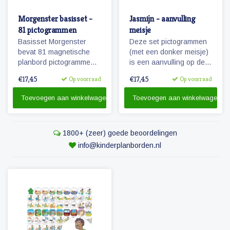
Morgenster basisset -
Jasmijn - aanvulling
81 pictogrammen
meisje
Basisset Morgenster
Deze set pictogrammen
bevat 81 magnetische
(met een donker meisje)
planbord pictogrammen
is een aanvulling op de
passende bij het
set 'basis schoolweek'
€17,45
€17,45
Op voorraad
Op voorraad
planbord Morgenster.
en bevat vele
pictogrammen in de
Toevoegen aan winkelwagen
Toevoegen aan winkelwagen
categorieën spel,
ontspanning, taken
recreatie & uitjes.
1800+ (zeer) goede beoordelingen
Tevens de uitbreiding
van 5 naar 7 dagen voor
info@kinderplanborden.nl
eten & verzorging.