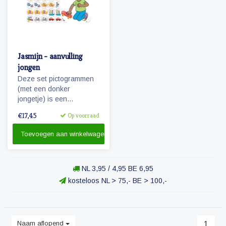
Jasmijn - aanvulling
jongen
Deze set pictogrammen
(met een donker
jongetje) is een
aanvulling op de set
€17,45
Op voorraad
'basis schoolweek' en
bevat vele pictogrammen
Toevoegen aan winkelwagen
in de categorieën spel,
ontspanning, taken
recreatie & uitjes.
NL 3,95 / 4,95 BE 6,95
Tevens de uitbreiding
van 5 naar 7 dagen voor
kosteloos NL > 75,- BE > 100,-
eten & verzorging.
Naam aflopend
1