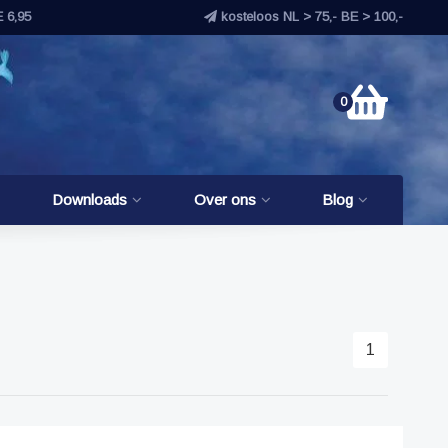
E 6,95
kosteloos NL > 75,- BE > 100,-
0
Downloads
Over ons
Blog
1