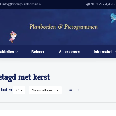
info@kinderplanborden.nl
NL 3,95 / 4,95 B
akketten
Belonen
Accessoires
Informatief
tagd met kerst
ducten
24
Naam aflopend