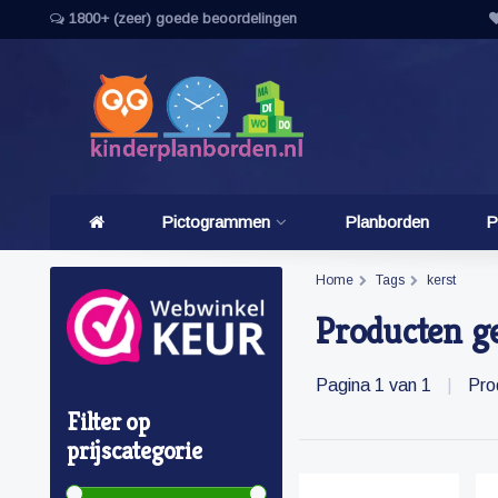
1800+ (zeer) goede beoordelingen
Pictogrammen
Planborden
P
Home
Tags
kerst
Producten ge
Pagina 1 van 1
|
Pro
Filter op
prijscategorie