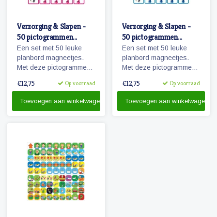
Verzorging & Slapen -
Verzorging & Slapen -
50 pictogrammen
50 pictogrammen
(meisje)
(jongen)
Een set met 50 leuke
Een set met 50 leuke
planbord magneetjes.
planbord magneetjes.
Met deze pictogrammen
Met deze pictogrammen
maakt je bijvoorbeeld het
maakt je bijvoorbeeld het
€12,75
€12,75
Op voorraad
Op voorraad
ochtendritueel inzichtelijk
ochtendritueel inzichtelijk
maar ook een bezoekje
maar ook een bezoekje
Toevoegen aan winkelwagen
Toevoegen aan winkelwagen
aan de tandarts of
aan de tandarts of
kapper.
kapper.