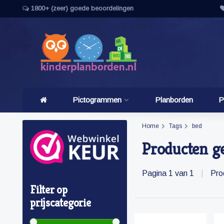
1800+ (zeer) goede beoordelingen
Pictogrammen
Planborden
P
Home
Tags
bed
Producten g
Pagina 1 van 1
|
Pro
Filter op
prijscategorie