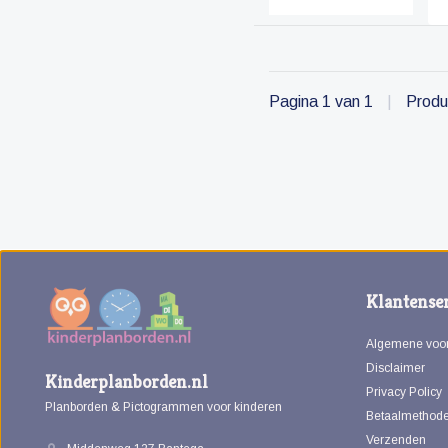
Pagina 1 van 1
|
Produ
Klantenser
Algemene voo
Disclaimer
Kinderplanborden.nl
Privacy Policy
Planborden & Pictogrammen voor kinderen
Betaalmethod
Verzenden