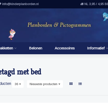
info@kinderplanborden.nl
NL 3,95 / 4,95 B
akketten
Belonen
Accessoires
Informatief
etagd met bed
ducten
36
Nieuwste producten