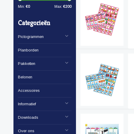
Min:
€
0
Max:
€
200
Categorieën
Pictogrammen
Planborden
Pakketten
Belonen
Accessoires
Informatief
Downloads
Over ons