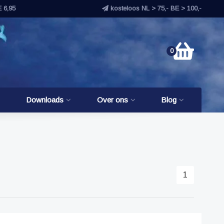
E 6,95
kosteloos NL > 75,- BE > 100,-
0
Downloads
Over ons
Blog
1