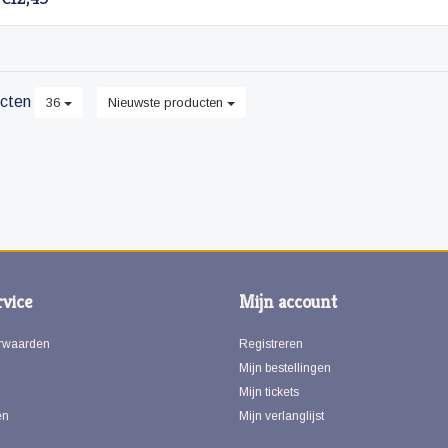
cten
36
Nieuwste producten
vice
Mijn account
rwaarden
Registreren
Mijn bestellingen
Mijn tickets
en
Mijn verlanglijst