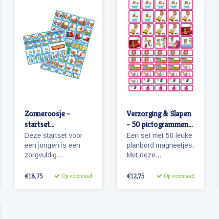
Zonneroosje -
Verzorging & Slapen
startset
- 50 pictogrammen
pictogrammen
(meisje)
Deze startset voor
Een set met 50 leuke
jongen
een jongen is een
planbord magneetjes.
zorgvuldig
Met deze
samengestelde set
pictogrammen maakt
met 68 magnetische
je bijvoorbeeld het
€18,75
€12,75
Op voorraad
Op voorraad
pictogrammen voor
ochtendritueel
enkele dagen
inzichtelijk maar ook
planning.
een bezoekje aan de
tandarts of kapper.