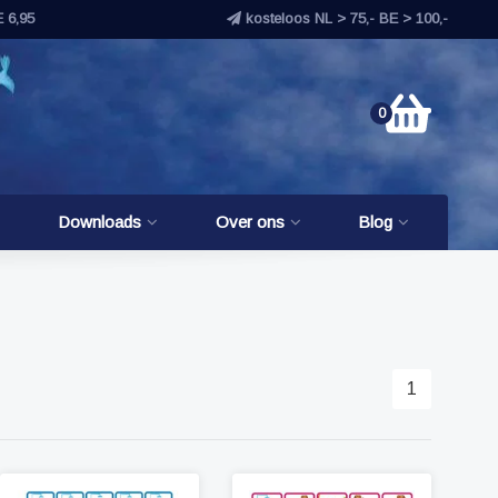
E 6,95
kosteloos NL > 75,- BE > 100,-
0
Downloads
Over ons
Blog
1