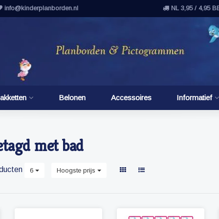
info@kinderplanborden.nl
NL 3,95 / 4,95 B
akketten
Belonen
Accessoires
Informatief
etagd met bad
ducten
6
Hoogste prijs