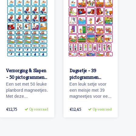
Verzorging & Slapen
Dagsetje - 39
- 50 pictogrammen
pictogrammen
(jongen)
(meisje)
Een set met 50 leuke
Een leuk setje voor
planbord magneetjes.
een meisje met 39
Met deze
magneetjes voor een
pictogrammen maakt
dagplanning. Bevat
je bijvoorbeeld het
o.a. magneetjes voor
€12,75
€12,45
Op voorraad
Op voorraad
ochtendritueel
school, eten en
inzichtelijk maar ook
slapen, maar
een bezoekje aan de
natuurlijk ook sport,
tandarts of kapper.
spel en recreatie.