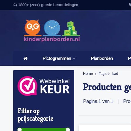
1800+ (zeer) goede beoordelingen
Pictogrammen
Planborden
P
Home
Tags
bad
Producten g
Pagina 1 van 1
|
Pro
Filter op
prijscategorie