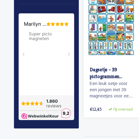
Dagsetje - 39
pictogrammen
(jongen)
Een leuk setje voor
een jongen met 39
magneetjes voor een
dagplanning. Bevat
o.a. magneetjes voor
€12,45
Op voorraad
school, eten en
slapen, maar
natuurlijk ook sport,
spel en recreatie.