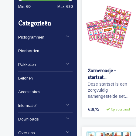
Min:
€
0
Max:
€
20
Categorieën
Pictogrammen
Planborden
Pakketten
Zonneroosje -
startset
Belonen
pictogrammen
Deze startset is een
meisje
zorgvuldig
Accessoires
samengestelde set
met 68 magnetische
Informatief
planbord
€18,75
Op voorraad
pictogrammen voor
Downloads
een meisje en is voor
enkele dagen
planning.
Over ons