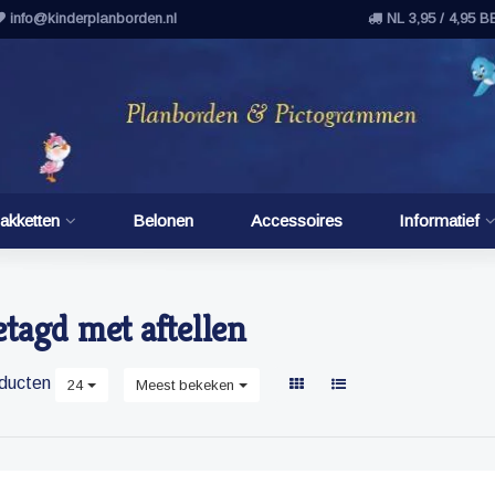
info@kinderplanborden.nl
NL 3,95 / 4,95 B
akketten
Belonen
Accessoires
Informatief
tagd met aftellen
ducten
24
Meest bekeken