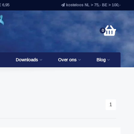
E 6,95
kosteloos NL > 75,- BE > 100,-
0
Downloads
Over ons
Blog
1