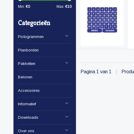
Min:
€
0
Max:
€
10
Categorieën
Pictogrammen
Planborden
Pakketten
Pagina 1 van 1
|
Produ
Belonen
Accessoires
Informatief
Downloads
Over ons