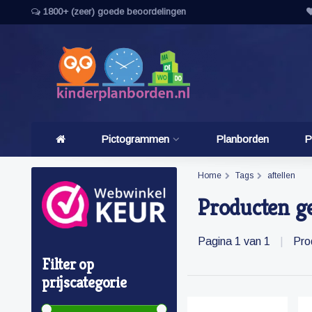
1800+ (zeer) goede beoordelingen
Pictogrammen
Planborden
P
Home
Tags
aftellen
Producten ge
Pagina 1 van 1
|
Pro
Filter op
prijscategorie