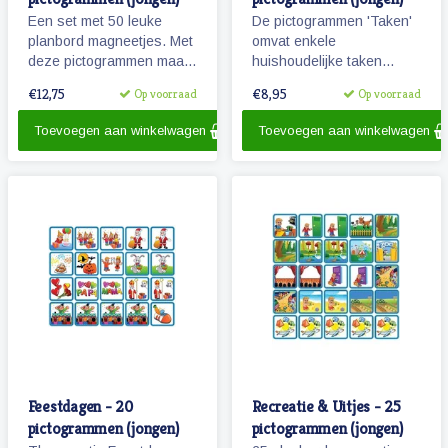
Een set met 50 leuke
De pictogrammen 'Taken'
planbord magneetjes. Met
omvat enkele
deze pictogrammen maakt
huishoudelijke taken
je bijvoorbeeld het
waarbij kinderen kunnen
€12,75
€8,95
Op voorraad
Op voorraad
ochtendritueel inzichtelijk
helpen.
maar ook een bezoekje
Toevoegen aan winkelwagen
Toevoegen aan winkelwagen
aan de tandarts of kapper.
Feestdagen - 20
Recreatie & Uitjes - 25
pictogrammen (jongen)
pictogrammen (jongen)