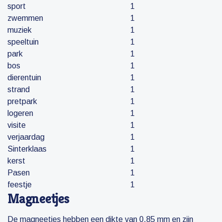
sport
1
zwemmen
1
muziek
1
speeltuin
1
park
1
bos
1
dierentuin
1
strand
1
pretpark
1
logeren
1
visite
1
verjaardag
1
Sinterklaas
1
kerst
1
Pasen
1
feestje
1
Magneetjes
De magneetjes hebben een dikte van 0,85 mm en zijn