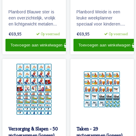
Planbord Blauwe ster is
Planbord Weide is een
een overzichtelijk, vrolijk
leuke weekplanner
en lichtgewicht metalen
speciaal voor kinderen.
planbord voor kinderen
Het (lichtgewicht metalen)
€69,95
€69,95
Op voorraad
Op voorraad
(60 x 40 cm). Het bord
planbord geeft overzicht
geeft overzicht over een
over een week, werkt met
Toevoegen aan winkelwagen
Toevoegen aan winkelwagen
week en werkt met vrolijke
magnetische
magnetische
pictogrammen en is ook
pictogrammen.
beschrijfbaar.
Verzorging & Slapen - 50
Taken - 29
pictogrammen (jongen)
pictogrammen (jongen)