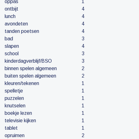
oppas
1
ontbijt
4
lunch
4
avondeten
4
tanden poetsen
4
bad
3
slapen
4
school
3
kinderdagverblijf/BSO
3
binnen spelen algemeen
2
buiten spelen algemeen
2
kleuren/tekenen
1
spelletje
1
puzzelen
1
knutselen
1
boekje lezen
1
televisie kijken
1
tablet
1
opruimen
2