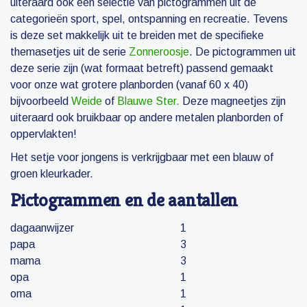
uiteraard ook een selectie van pictogrammen uit de
categorieën sport, spel, ontspanning en recreatie. Tevens
is deze set makkelijk uit te breiden met de specifieke
themasetjes uit de serie
Zonneroosje
. De pictogrammen uit
deze serie zijn (wat formaat betreft) passend gemaakt
voor onze wat grotere planborden (vanaf 60 x 40)
bijvoorbeeld
Weide
of
Blauwe Ster.
Deze magneetjes zijn
uiteraard ook bruikbaar op andere metalen planborden of
oppervlakten!
Het setje voor jongens is verkrijgbaar met een blauw of
groen kleurkader.
Pictogrammen en de aantallen
dagaanwijzer
1
papa
3
mama
3
opa
1
oma
1