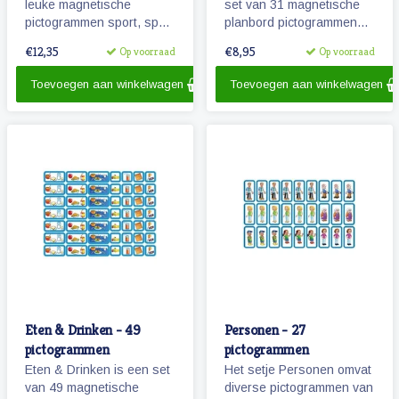
leuke magnetische
set van 31 magnetische
pictogrammen sport, spel
planbord pictogrammen
en ontspanning. Wanneer
voor kinderen en omvat
€12,35
€8,95
Op voorraad
Op voorraad
je zwemles hebt? Kijk
o.a. school, overblijven en
maar op je planbord!
schoolreisje.
Toevoegen aan winkelwagen
Toevoegen aan winkelwagen
Eten & Drinken - 49
Personen - 27
pictogrammen
pictogrammen
Eten & Drinken is een set
Het setje Personen omvat
van 49 magnetische
diverse pictogrammen van