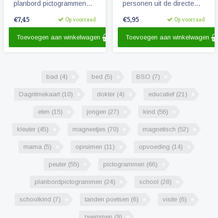
planbord pictogrammen
personen uit de directe
voor kinderen.
omgeving van het kind.
€7,45
€5,95
Op voorraad
Op voorraad
Toevoegen aan winkelwagen
Toevoegen aan winkelwagen
bad
(4)
bed
(5)
BSO
(7)
Dagritmekaart
(10)
dokter
(4)
educatief
(21)
eten
(15)
jongen
(27)
kind
(56)
kleuter
(45)
magneetjes
(70)
magnetisch
(52)
mama
(5)
opruimen
(11)
opvoeding
(14)
peuter
(55)
pictogrammen
(66)
planbordpictogrammen
(24)
school
(28)
schoolkind
(7)
tanden poetsen
(6)
visite
(6)
zwemmen
(9)