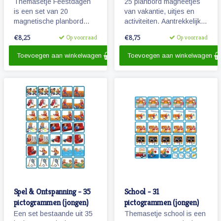
Themasetje Feestdagen
25 planbord magneetjes
is een set van 20
van vakantie, uitjes en
magnetische planbord
activiteiten. Aantrekkelijk
pictogrammen.
en vrolijk weergegeven
€8,25
€8,75
Op voorraad
Op voorraad
pictogrammen.
Toevoegen aan winkelwagen
Toevoegen aan winkelwagen
Spel & Ontspanning - 35
School - 31
pictogrammen (jongen)
pictogrammen (jongen)
Een set bestaande uit 35
Themasetje school is een