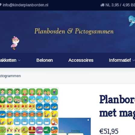
info@kinderplanborden.nl
NL 3,95 / 4,95 B
akketten
Belonen
Accessoires
Informatief
pictogrammen
Planbor
met ma
€51,95