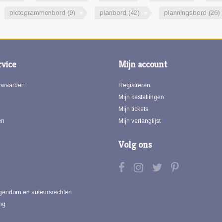
pictogrammenbord
(9)
planbord
(42)
planningsbord
(26)
vice
Mijn account
rwaarden
Registreren
Mijn bestellingen
Mijn tickets
en
Mijn verlanglijst
Volg ons
eigendom en auteursrechten
ng