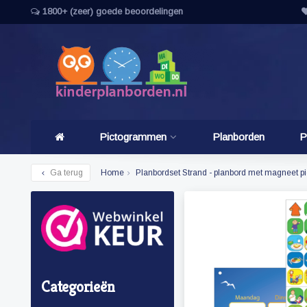
1800+ (zeer) goede beoordelingen
Pictogrammen
Planborden
P
Ga terug
Home
Planbordset Strand - planbord met magneet 
Categorieën