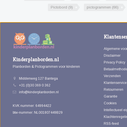
Pictobord
(9)
pictogrammen
(66)
Klantenser
Algemene voo
Disclaimer
Kinderplanborden.nl
Privacy Policy
Planborden & Pictogrammen voor kinderen
Betaalmethod
Verzenden
Middenweg 127 Bantega
Klantenservice
+31 (0)30 369 0 362
Retourneren
info@kinderplanborden.nl
Garantie
Cookies
KVK nummer: 64994422
Intellectueel 
btw-nummer: NL001807449B29
Klachtenregeli
RSS-feed