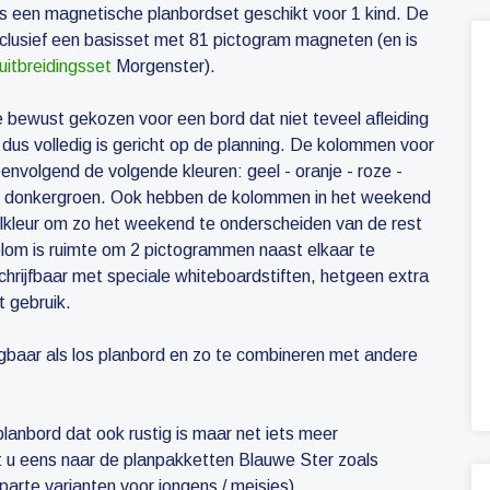
s een magnetische planbordset geschikt voor 1 kind. De
nclusief een basisset met 81 pictogram magneten (en is
uitbreidingsset
Morgenster).
 bewust gekozen voor een bord dat niet teveel afleiding
 dus volledig is gericht op de planning. De kolommen voor
nvolgend de volgende kleuren: geel - oranje - roze -
n - donkergroen. Ook hebben de kolommen in het weekend
ulkleur om zo het weekend te onderscheiden van de rest
olom is ruimte om 2 pictogrammen naast elkaar te
chrijfbaar met speciale whiteboardstiften, hetgeen extra
t gebruik.
ijgbaar als los planbord en zo te combineren met andere
planbord dat ook rustig is maar net iets meer
kt u eens naar de planpakketten Blauwe Ster zoals
parte varianten voor jongens / meisjes).