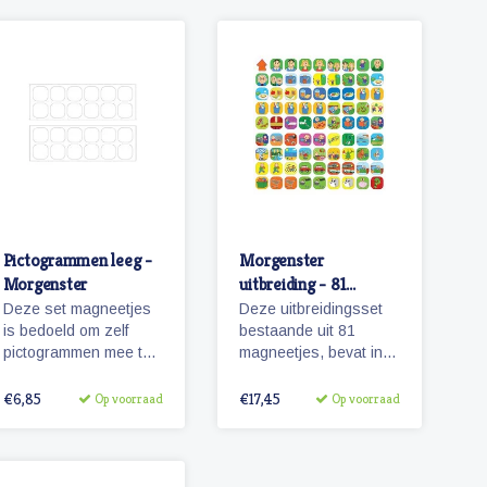
Pictogrammen leeg -
Morgenster
Morgenster
uitbreiding - 81
pictogrammen
Deze set magneetjes
Deze uitbreidingsset
is bedoeld om zelf
bestaande uit 81
pictogrammen mee te
magneetjes, bevat in
maken. De magneetjes
combinatie met de
hebben dezelfde
basisset Morgenster,
€6,85
€17,45
Op voorraad
Op voorraad
afmeting als de
alle pictogrammen in
pictogrammen
deze serie en in een
'Morgenster'.
ruime hoeveelheid. 81
magnetische