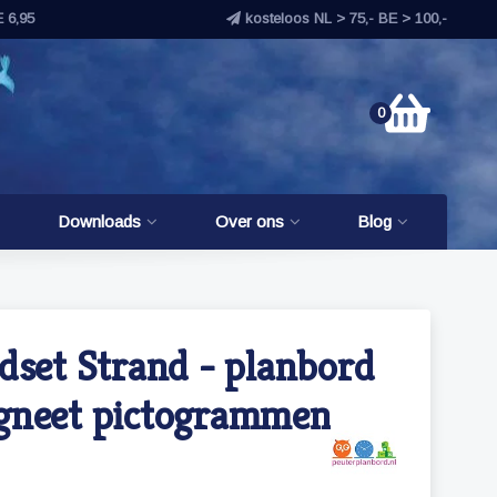
E 6,95
kosteloos NL > 75,- BE > 100,-
0
Downloads
Over ons
Blog
dset Strand - planbord
gneet pictogrammen