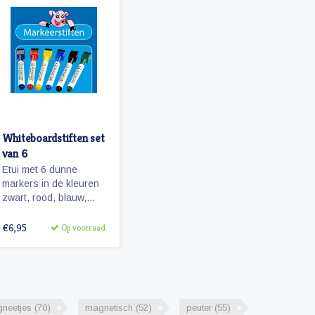
pictogrammen.
Whiteboardstiften set
van 6
Etui met 6 dunne
markers in de kleuren
zwart, rood, blauw,
groen, paars en geel.
De stiften zijn voorzien
€6,95
Op voorraad
van een magneetje en
wissertje in de dop.
neetjes
(70)
magnetisch
(52)
peuter
(55)