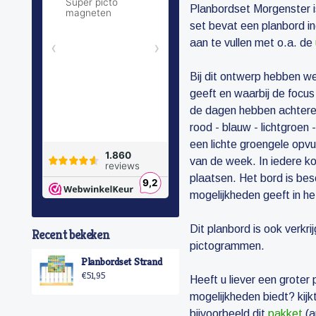
Planbordset Morgenster i
set bevat een planbord i
aan te vullen met o.a. de
Bij dit ontwerp hebben we
geeft en waarbij de focus
de dagen hebben achteree
rood - blauw - lichtgroe
een lichte groengele opv
van de week. In iedere k
plaatsen. Het bord is bes
mogelijkheden geeft in he
Dit planbord is ook verkr
Recent bekeken
pictogrammen.
Planbordset Strand
€51,95
Heeft u liever een groter 
mogelijkheden biedt? kij
bijvoorbeeld dit
pakket
(a