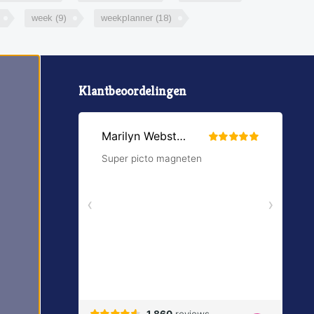
week
(9)
weekplanner
(18)
Klantbeoordelingen