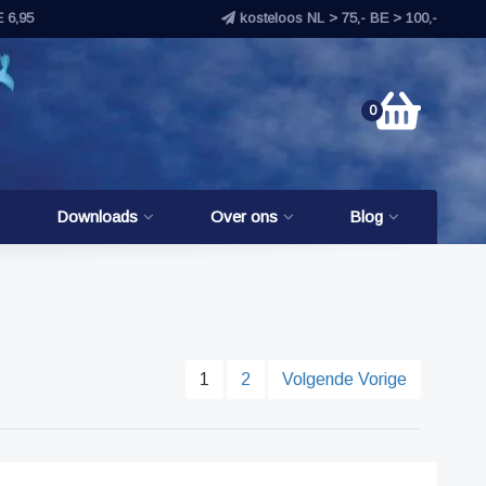
E 6,95
kosteloos NL > 75,- BE > 100,-
0
Downloads
Over ons
Blog
1
2
Volgende Vorige