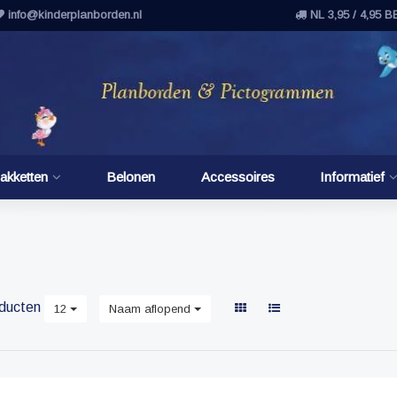
info@kinderplanborden.nl
NL 3,95 / 4,95 B
akketten
Belonen
Accessoires
Informatief
ducten
12
Naam aflopend