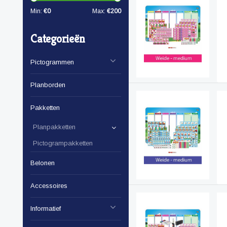
Min:
€
0
Max:
€
200
Categorieën
Pictogrammen
Planborden
Pakketten
Planpakketten
Pictogrampakketten
Belonen
Accessoires
Informatief