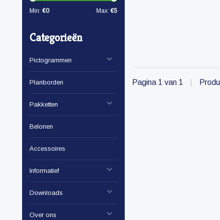
Min:
€
0
Max:
€
5
Categorieën
Pictogrammen
Pagina 1 van 1
|
Produ
Planborden
Pakketten
Belonen
Accessoires
Informatief
Downloads
Over ons