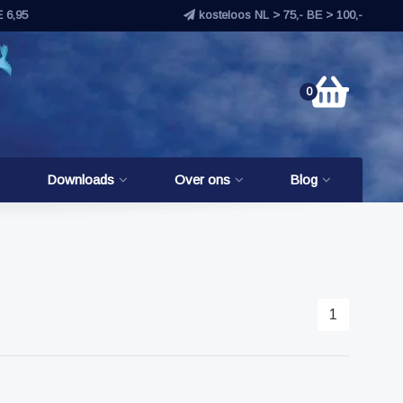
E 6,95
kosteloos NL > 75,- BE > 100,-
0
Downloads
Over ons
Blog
1