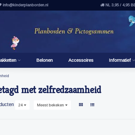
info@kinderplanborden.nl
NL 3,95 / 4,95 B
akketten
Belonen
Accessoires
Informatief
mheid
etagd met zelfredzaamheid
ducten
24
Meest bekeken