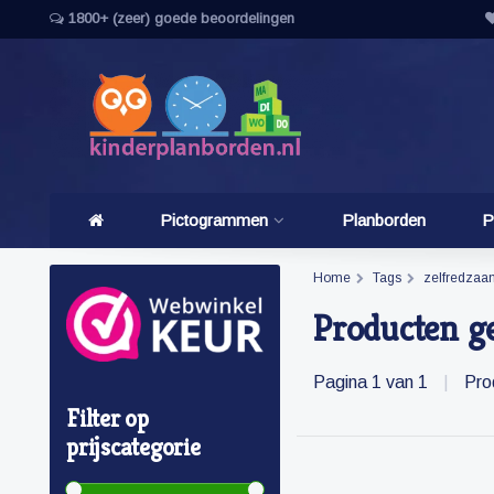
1800+ (zeer) goede beoordelingen
Pictogrammen
Planborden
P
Home
Tags
zelfredzaa
Producten g
Pagina 1 van 1
|
Pro
Filter op
prijscategorie