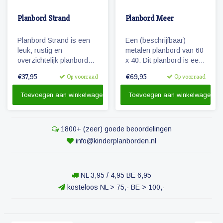
Planbord Strand
Planbord Meer
Planbord Strand is een
Een (beschrijfbaar)
leuk, rustig en
metalen planbord van 60
overzichtelijk planbord
x 40. Dit planbord is een
voor kinderen. De
speciaal ontworpen
€37,95
€69,95
Op voorraad
Op voorraad
weekplanner is geschikt
weekplanner voor de al
voor magneetjes en/of
wat oudere kinderen.
Toevoegen aan winkelwagen
Toevoegen aan winkelwagen
beschrijfbaar.
1800+ (zeer) goede beoordelingen
info@kinderplanborden.nl
NL 3,95 / 4,95 BE 6,95
kosteloos NL > 75,- BE > 100,-