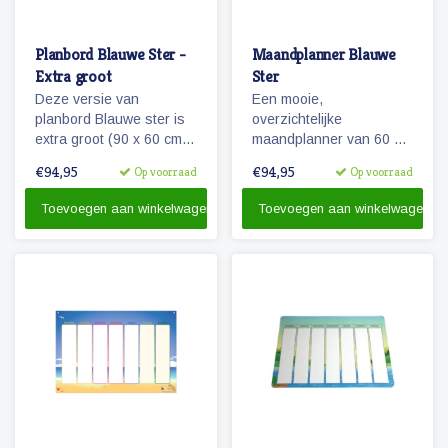
Planbord Blauwe Ster -
Maandplanner Blauwe
Extra groot
Ster
Deze versie van
Een mooie,
planbord Blauwe ster is
overzichtelijke
extra groot (90 x 60 cm)
maandplanner van 60 x
en ook geschikt als
90 die beschrijfbaar is en
€94,95
€94,95
Op voorraad
Op voorraad
familieplanbord. Het bord
flexibel in te delen. Te
geeft overzicht over een
gebruiken als planbord
Toevoegen aan winkelwagen
Toevoegen aan winkelwagen
week, is beschrijfbaar
voor het gezin en/of voor
en/of werkt met onze
de kinderen.
vrolijke magnetische
pictogrammen.