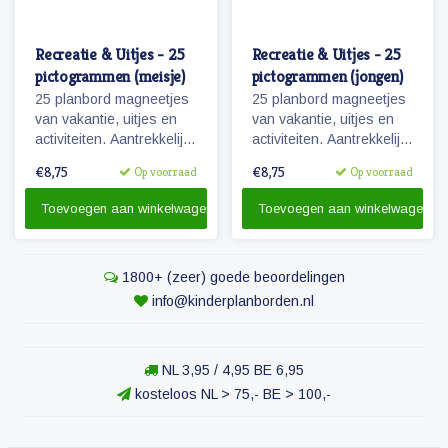
Recreatie & Uitjes - 25
Recreatie & Uitjes - 25
pictogrammen (meisje)
pictogrammen (jongen)
25 planbord magneetjes
25 planbord magneetjes
van vakantie, uitjes en
van vakantie, uitjes en
activiteiten. Aantrekkelijk
activiteiten. Aantrekkelijk
en vrolijk weergegeven
en vrolijk weergegeven
€8,75
€8,75
Op voorraad
Op voorraad
pictogrammen.
pictogrammen.
Toevoegen aan winkelwagen
Toevoegen aan winkelwagen
1800+ (zeer) goede beoordelingen
info@kinderplanborden.nl
NL 3,95 / 4,95 BE 6,95
kosteloos NL > 75,- BE > 100,-