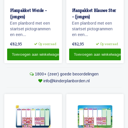
Planpakket Weide -
Planpakket Blauwe Ster
(jongen)
- (jongen)
Een planbord met een
Een planbord met een
startset pictogrammen
startset pictogrammen
en een
en een
whiteboardmarker.
whiteboardmarker.
€82,95
€82,95
Op voorraad
Op voorraad
Toevoegen aan winkelwagen
Toevoegen aan winkelwagen
1800+ (zeer) goede beoordelingen
info@kinderplanborden.nl