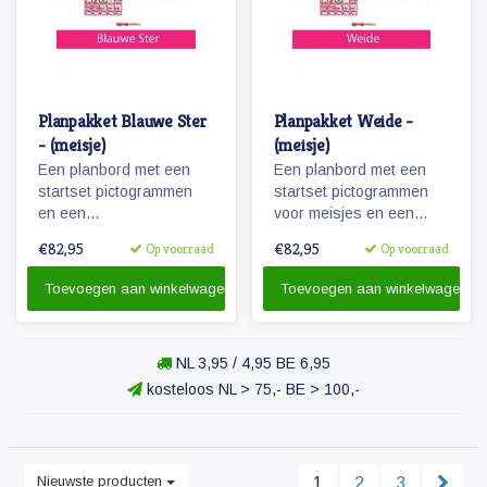
Planpakket Blauwe Ster
Planpakket Weide -
- (meisje)
(meisje)
Een planbord met een
Een planbord met een
startset pictogrammen
startset pictogrammen
en een
voor meisjes en een
whiteboardmarker.
whiteboardmarker.
€82,95
€82,95
Op voorraad
Op voorraad
Toevoegen aan winkelwagen
Toevoegen aan winkelwagen
NL 3,95 / 4,95 BE 6,95
kosteloos NL > 75,- BE > 100,-
Nieuwste producten
1
2
3