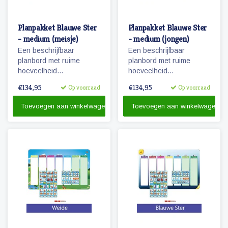
Planpakket Blauwe Ster
Planpakket Blauwe Ster
- medium (meisje)
- medium (jongen)
Een beschrijfbaar
Een beschrijfbaar
planbord met ruime
planbord met ruime
hoeveelheid
hoeveelheid
magnetische
magnetische
€134,95
€134,95
Op voorraad
Op voorraad
pictogrammen voor een
pictogrammen voor een
weekplanning.
weekplanning.
Toevoegen aan winkelwagen
Toevoegen aan winkelwagen
Herkenbaarheid van de
Herkenbaarheid van de
dagen door diertjes en
dagen door diertjes en
kolomkleuren.
kolomkleuren!