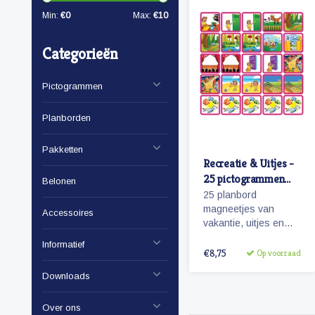
Min:
€
0
Max:
€
10
Categorieën
Pictogrammen
Planborden
Pakketten
Recreatie & Uitjes -
25 pictogrammen
Belonen
(meisje)
25 planbord
magneetjes van
Accessoires
vakantie, uitjes en
activiteiten.
Informatief
Aantrekkelijk en
€8,75
Op voorraad
vrolijk weergegeven
Downloads
pictogrammen.
Over ons