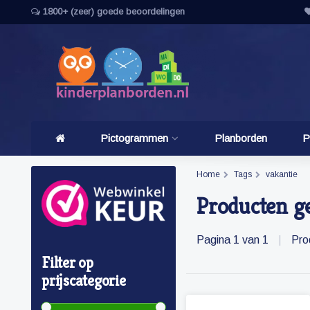
1800+ (zeer) goede beoordelingen
Pictogrammen
Planborden
P
Home
Tags
vakantie
Producten g
Pagina 1 van 1
|
Pro
Filter op
prijscategorie