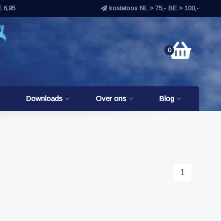
E 6,95
kosteloos NL > 75,- BE > 100,-
0
Downloads
Over ons
Blog
1