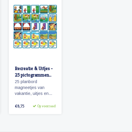
Recreatie & Uitjes -
25 pictogrammen
(jongen)
25 planbord
magneetjes van
vakantie, uitjes en
activiteiten.
Aantrekkelijk en
€8,75
Op voorraad
vrolijk weergegeven
pictogrammen.