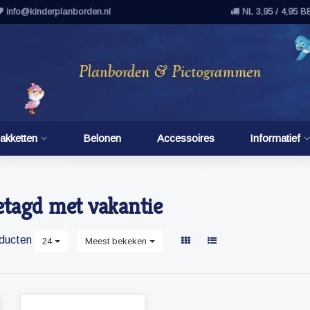
info@kinderplanborden.nl
NL 3,95 / 4,95 B
akketten
Belonen
Accessoires
Informatief
etagd met vakantie
ducten
24
Meest bekeken