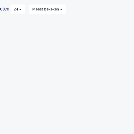
cten
24
Meest bekeken