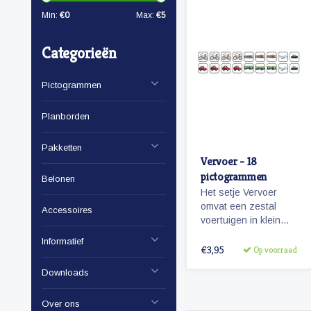
Min:
€
0
Max:
€
5
Categorieën
Pictogrammen
Planborden
Pakketten
Vervoer - 18
pictogrammen
Belonen
Het setje Vervoer
omvat een zestal
Accessoires
voertuigen in klein
formaat om zo te
Informatief
kunnen combineren
€3,95
Op voorraad
met pictogrammen en
Downloads
personen.
Over ons