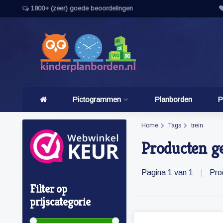
1800+ (zeer) goede beoordelingen
Pictogrammen
Planborden
P
Home
Tags
trein
Producten ge
Pagina 1 van 1
|
Pro
Filter op
prijscategorie