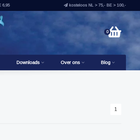
E 6,95
kosteloos NL > 75,- BE > 100,-
0
Downloads
Over ons
Blog
1