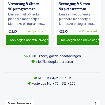
Verzorging & Slapen -
Verzorging & Slapen -
50 pictogrammen
50 pictogrammen
(jongen)
(meisje)
Een set met 50 leuke
Een set met 50 leuke
planbord magneetjes.
planbord magneetjes.
Met deze pictogrammen
Met deze pictogrammen
maakt je bijvoorbeeld het
maakt je bijvoorbeeld het
€12,75
€12,75
Op voorraad
Op voorraad
ochtendritueel inzichtelijk
ochtendritueel inzichtelijk
maar ook een bezoekje
maar ook een bezoekje
Toevoegen aan winkelwagen
Toevoegen aan winkelwagen
aan de tandarts of
aan de tandarts of
kapper.
kapper.
1800+ (zeer) goede beoordelingen
info@kinderplanborden.nl
NL 3,95 / 4,95 BE 6,95
kosteloos NL > 75,- BE > 100,-
Meest bekeken
1