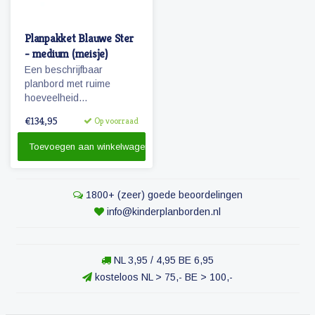
Planpakket Blauwe Ster
- medium (meisje)
Een beschrijfbaar
planbord met ruime
hoeveelheid
magnetische
€134,95
Op voorraad
pictogrammen voor een
weekplanning.
Toevoegen aan winkelwagen
Herkenbaarheid van de
dagen door diertjes en
kolomkleuren.
1800+ (zeer) goede beoordelingen
info@kinderplanborden.nl
NL 3,95 / 4,95 BE 6,95
kosteloos NL > 75,- BE > 100,-