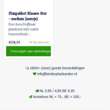
Planpakket Blauwe Ster
- medium (meisje)
Een beschrijfbaar
planbord met ruime
hoeveelheid
magnetische
€134,95
Op voorraad
pictogrammen voor een
weekplanning.
Toevoegen aan winkelwagen
Herkenbaarheid van de
dagen door diertjes en
kolomkleuren.
1800+ (zeer) goede beoordelingen
info@kinderplanborden.nl
NL 3,95 / 4,95 BE 6,95
kosteloos NL > 75,- BE > 100,-