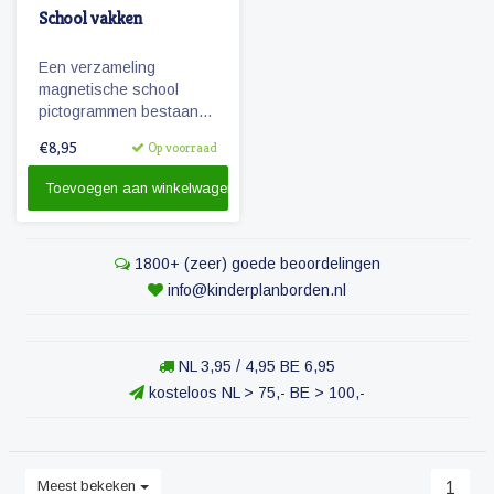
School vakken
Een verzameling
magnetische school
pictogrammen bestaande
uit diverse vakken die op
€8,95
Op voorraad
de basisschool worden
gegeven.
Toevoegen aan winkelwagen
1800+ (zeer) goede beoordelingen
info@kinderplanborden.nl
NL 3,95 / 4,95 BE 6,95
kosteloos NL > 75,- BE > 100,-
Meest bekeken
1