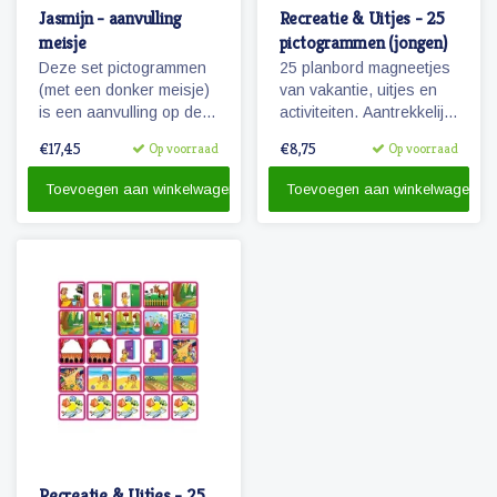
Jasmijn - aanvulling
Recreatie & Uitjes - 25
meisje
pictogrammen (jongen)
Deze set pictogrammen
25 planbord magneetjes
(met een donker meisje)
van vakantie, uitjes en
is een aanvulling op de
activiteiten. Aantrekkelijk
set 'basis schoolweek'
en vrolijk weergegeven
€17,45
€8,75
Op voorraad
Op voorraad
en bevat vele
pictogrammen.
pictogrammen in de
Toevoegen aan winkelwagen
Toevoegen aan winkelwagen
categorieën spel,
ontspanning, taken
recreatie & uitjes.
Tevens de uitbreiding
van 5 naar 7 dagen voor
eten & verzorging.
Recreatie & Uitjes - 25