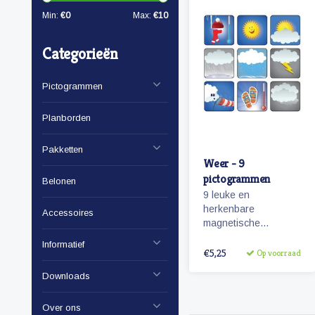
Min:
€
0
Max:
€
10
Categorieën
Pictogrammen
Planborden
Pakketten
Weer - 9
pictogrammen
Belonen
9 leuke en
herkenbare
Accessoires
magnetische
pictogrammen van
Informatief
het weer.
€5,25
Op voorraad
Downloads
Over ons