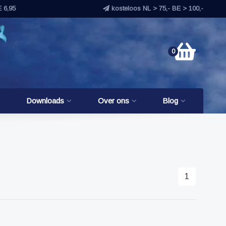
E 6,95
kosteloos NL > 75,- BE > 100,-
0
Downloads
Over ons
Blog
1