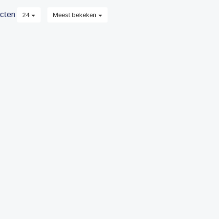
cten
24
Meest bekeken