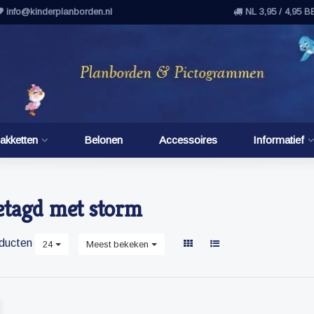
info@kinderplanborden.nl
NL 3,95 / 4,95 B
akketten
Belonen
Accessoires
Informatief
etagd met storm
ducten
24
Meest bekeken