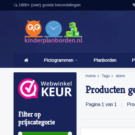
1800+ (zeer) goede beoordelingen
Pictogrammen
Planborden
P
Home
Tags
storm
Producten g
Pagina 1 van 1
|
Pro
Filter op
prijscategorie