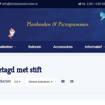
info@kinderplanborden.nl
NL 3,95 / 4,95 B
akketten
Belonen
Accessoires
Informatief
tagd met stift
ducten
24
Meest bekeken