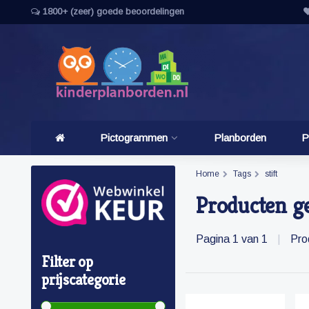
1800+ (zeer) goede beoordelingen
Pictogrammen
Planborden
P
Home
Tags
stift
Producten ge
Pagina 1 van 1
|
Pro
Filter op
prijscategorie