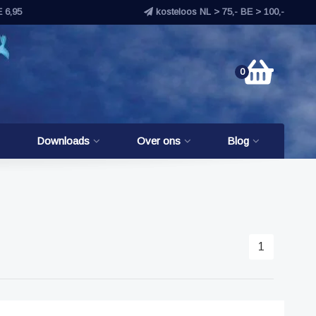
E 6,95
kosteloos NL > 75,- BE > 100,-
0
Downloads
Over ons
Blog
1