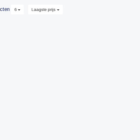
cten
6
Laagste prijs