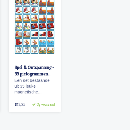
Spel & Ontspanning -
35 pictogrammen
(jongen)
Een set bestaande
uit 35 leuke
magnetische
pictogrammen sport,
spel en ontspanning.
€12,35
Op voorraad
Wanneer je zwemles
hebt? Kijk maar op je
planbord!