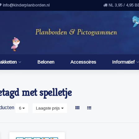
info@kinderplanborden.nl
NL 3,95 / 4,95 B
akketten
Belonen
Accessoires
Informatief
tagd met spelletje
ducten
6
Laagste prijs