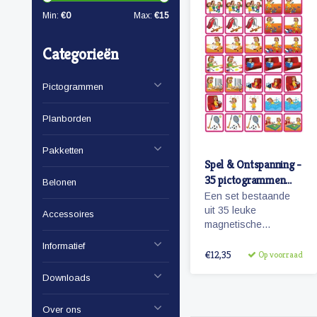
Min:
€
0
Max:
€
15
Categorieën
Pictogrammen
Planborden
Pakketten
Spel & Ontspanning -
35 pictogrammen
Belonen
(meisje)
Een set bestaande
uit 35 leuke
Accessoires
magnetische
pictogrammen sport,
Informatief
spel en ontspanning.
€12,35
Op voorraad
Wanneer je zwemles
Downloads
hebt? Kijk maar op je
planbord!
Over ons