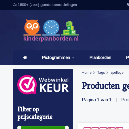
1800+ (zeer) goede beoordelingen
Pictogrammen
Planborden
P
Home
Tags
spelletje
Producten ge
Pagina 1 van 1
|
Pro
Filter op
prijscategorie