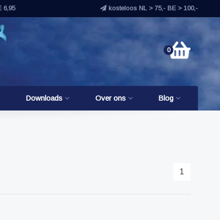
E 6,95
kosteloos NL > 75,- BE > 100,-
0
Downloads
Over ons
Blog
1