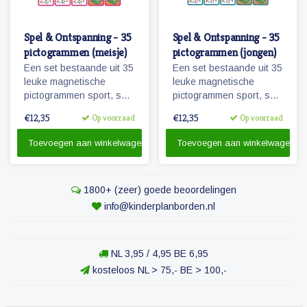
Spel & Ontspanning - 35
Spel & Ontspanning - 35
pictogrammen (meisje)
pictogrammen (jongen)
Een set bestaande uit 35
Een set bestaande uit 35
leuke magnetische
leuke magnetische
pictogrammen sport, spel
pictogrammen sport, spel
en ontspanning.
en ontspanning.
€12,35
€12,35
Op voorraad
Op voorraad
Wanneer je zwemles
Wanneer je zwemles
hebt? Kijk maar op je
hebt? Kijk maar op je
Toevoegen aan winkelwagen
Toevoegen aan winkelwagen
planbord!
planbord!
1800+ (zeer) goede beoordelingen
info@kinderplanborden.nl
NL 3,95 / 4,95 BE 6,95
kosteloos NL > 75,- BE > 100,-