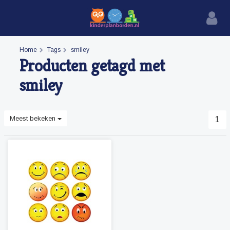
Home
Tags
smiley
Producten getagd met
smiley
Meest bekeken
1