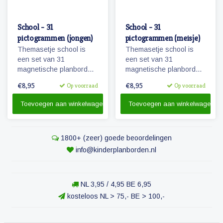
School - 31
School - 31
pictogrammen (jongen)
pictogrammen (meisje)
Themasetje school is
Themasetje school is
een set van 31
een set van 31
magnetische planbord
magnetische planbord
pictogrammen voor
pictogrammen voor
€8,95
€8,95
Op voorraad
Op voorraad
kinderen en omvat o.a.
kinderen en omvat o.a.
school, overblijven en
school, overblijven en
Toevoegen aan winkelwagen
Toevoegen aan winkelwagen
schoolreisje.
schoolreisje.
1800+ (zeer) goede beoordelingen
info@kinderplanborden.nl
NL 3,95 / 4,95 BE 6,95
kosteloos NL > 75,- BE > 100,-