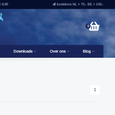
E 6,95
kosteloos NL > 75,- BE > 100,-
0
Downloads
Over ons
Blog
1