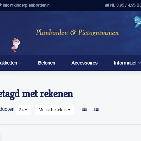
info@kinderplanborden.nl
NL 3,95 / 4,95 B
akketten
Belonen
Accessoires
Informatief
etagd met rekenen
ducten
24
Meest bekeken