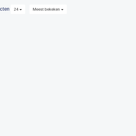
cten
24
Meest bekeken