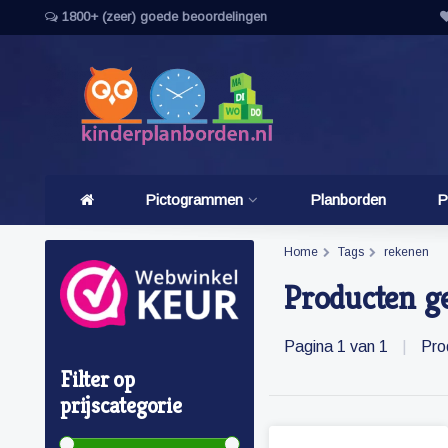
1800+ (zeer) goede beoordelingen
Pictogrammen
Planborden
P
Home
Tags
rekenen
Producten g
Pagina 1 van 1
|
Pro
Filter op
prijscategorie