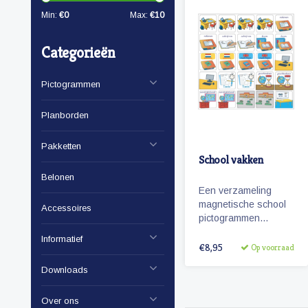
Min:
€
0
Max:
€
10
Categorieën
Pictogrammen
Planborden
Pakketten
School vakken
Belonen
Een verzameling
magnetische school
Accessoires
pictogrammen
bestaande uit diverse
Informatief
vakken die op de
€8,95
Op voorraad
basisschool worden
Downloads
gegeven.
Over ons