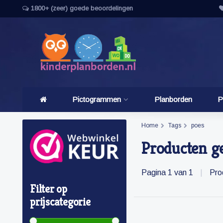
1800+ (zeer) goede beoordelingen
Pictogrammen
Planborden
P
Home
Tags
poes
Producten g
Pagina 1 van 1
|
Pro
Filter op
prijscategorie