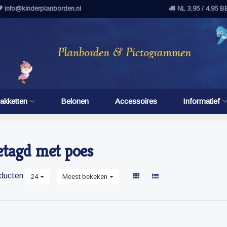
info@kinderplanborden.nl
NL 3,95 / 4,95 B
akketten
Belonen
Accessoires
Informatief
etagd met poes
ducten
24
Meest bekeken