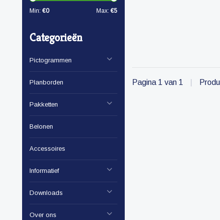
Min:
€
0
Max:
€
5
Categorieën
Pictogrammen
Pagina 1 van 1
|
Produ
Planborden
Pakketten
Belonen
Accessoires
Informatief
Downloads
Over ons