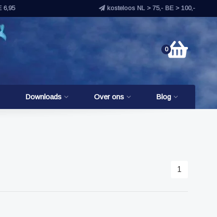
E 6,95
kosteloos NL > 75,- BE > 100,-
0
Downloads
Over ons
Blog
1