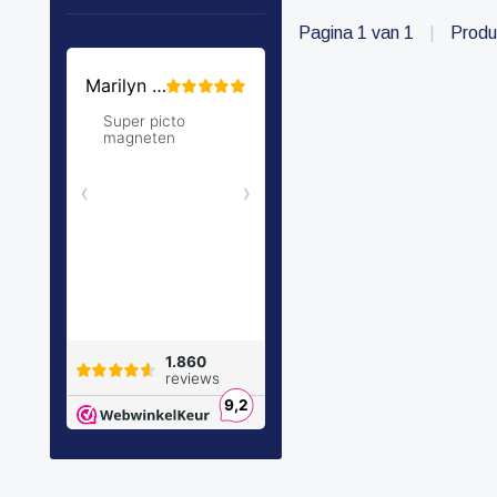
ook de kaderkleuren
Pagina 1 van 1
|
Produ
hebben, creëer je
pictogrammen die
passen bij de
Zonneroosje serie.