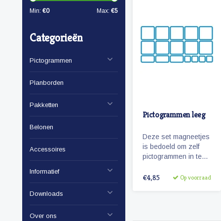
Min:
€
0
Max:
€
5
Categorieën
Pictogrammen
Planborden
Pakketten
Pictogrammen leeg
Belonen
Deze set magneetjes
is bedoeld om zelf
Accessoires
pictogrammen in te
plakken. Omdat de
Informatief
magneetjes de
€4,85
Op voorraad
afmetingen hebben
Downloads
van onze
pictogrammen
'Zonneroosje'en ze
Over ons