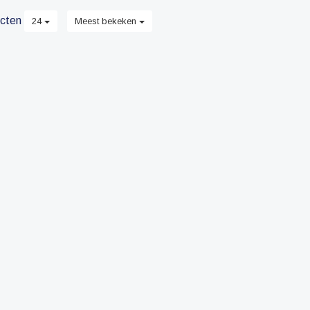
cten
24
Meest bekeken