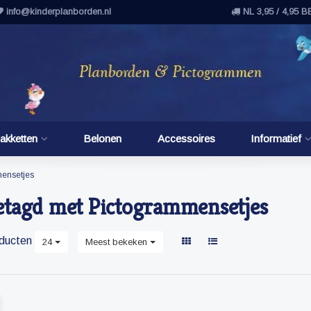
info@kinderplanborden.nl
NL 3,95 / 4,95 B
akketten
Belonen
Accessoires
Informatief
ensetjes
etagd met Pictogrammensetjes
ducten
24
Meest bekeken