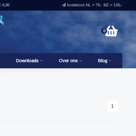
E 6,95
kosteloos NL > 75,- BE > 100,-
0
Downloads
Over ons
Blog
1