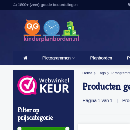
1800+ (zeer) goede beoordelingen
Pictogrammen
Planborden
P
Home
Tags
Pictogramm
Producten g
Pagina 1 van 1
|
Pro
Filter op
prijscategorie