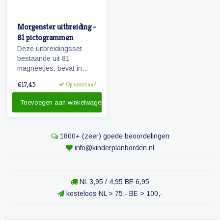
Morgenster uitbreiding -
81 pictogrammen
Deze uitbreidingsset
bestaande uit 81
magneetjes, bevat in
combinatie met de
€17,45
Op voorraad
basisset Morgenster, alle
pictogrammen in deze
Toevoegen aan winkelwagen
serie en in een ruime
hoeveelheid. 81
magnetische
1800+ (zeer) goede beoordelingen
pictogrammen.
info@kinderplanborden.nl
NL 3,95 / 4,95 BE 6,95
kosteloos NL > 75,- BE > 100,-