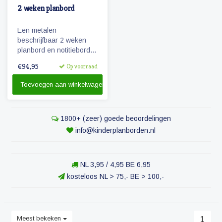
2 weken planbord
Een metalen
beschrijfbaar 2 weken
planbord en notitiebord
van 60 x 90 cm
€94,95
Op voorraad
Toevoegen aan winkelwagen
1800+ (zeer) goede beoordelingen
info@kinderplanborden.nl
NL 3,95 / 4,95 BE 6,95
kosteloos NL > 75,- BE > 100,-
Meest bekeken
1