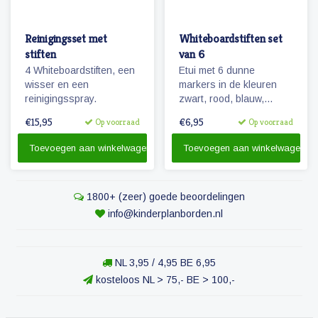
Reinigingsset met
Whiteboardstiften set
stiften
van 6
4 Whiteboardstiften, een
Etui met 6 dunne
wisser en een
markers in de kleuren
reinigingsspray.
zwart, rood, blauw,
groen, paars en geel. De
€15,95
€6,95
Op voorraad
Op voorraad
stiften zijn voorzien van
een magneetje en
Toevoegen aan winkelwagen
Toevoegen aan winkelwagen
wissertje in de dop.
1800+ (zeer) goede beoordelingen
info@kinderplanborden.nl
NL 3,95 / 4,95 BE 6,95
kosteloos NL > 75,- BE > 100,-