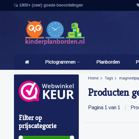
1800+ (zeer) goede beoordelingen
Pictogrammen
Planborden
P
Home
Tags
magneetpap
Producten g
Pagina 1 van 1
|
Pro
Filter op
prijscategorie