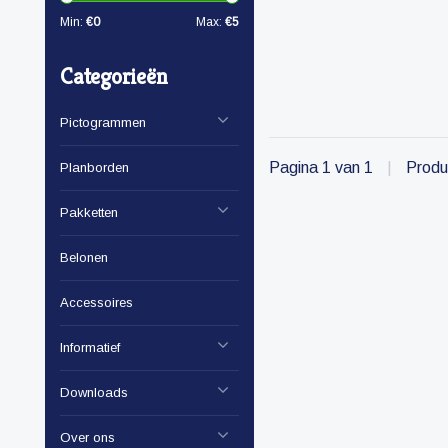
Min:
€
0
Max:
€
5
Categorieën
Pictogrammen
Pagina 1 van 1
|
Produ
Planborden
Pakketten
Belonen
Accessoires
Informatief
Downloads
Over ons