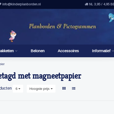
info@kinderplanborden.nl
NL 3,95 / 4,95 B
akketten
Belonen
Accessoires
Informatief
ier
etagd met magneetpapier
ducten
6
Hoogste prijs