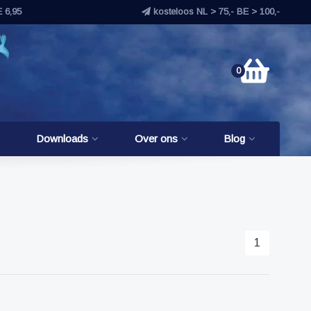
E 6,95
kosteloos NL > 75,- BE > 100,-
0
Downloads
Over ons
Blog
1