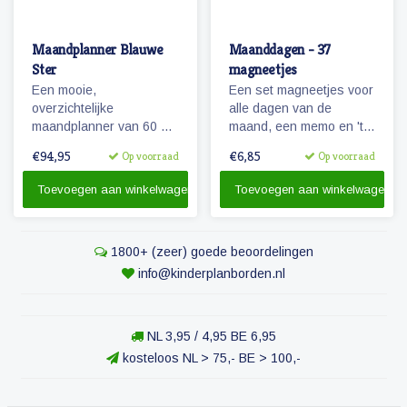
Maandplanner Blauwe
Maanddagen - 37
Ster
magneetjes
Een mooie,
Een set magneetjes voor
overzichtelijke
alle dagen van de
maandplanner van 60 x
maand, een memo en 'te
90 die beschrijfbaar is en
doen' magneet plus 4
€94,95
€6,85
Op voorraad
Op voorraad
flexibel in te delen. Te
extra getallen.
gebruiken als planbord
Toevoegen aan winkelwagen
Toevoegen aan winkelwagen
voor het gezin en/of voor
de kinderen.
1800+ (zeer) goede beoordelingen
info@kinderplanborden.nl
NL 3,95 / 4,95 BE 6,95
kosteloos NL > 75,- BE > 100,-