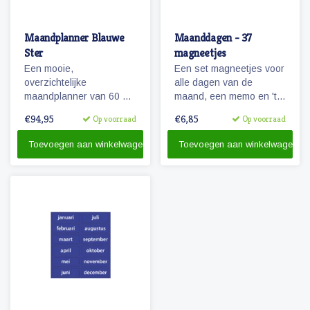
Maandplanner Blauwe
Maanddagen - 37
Ster
magneetjes
Een mooie,
Een set magneetjes voor
overzichtelijke
alle dagen van de
maandplanner van 60 x
maand, een memo en 'te
90 die beschrijfbaar is en
doen' magneet plus 4
€94,95
€6,85
Op voorraad
Op voorraad
flexibel in te delen. Te
extra getallen.
gebruiken als planbord
Toevoegen aan winkelwagen
Toevoegen aan winkelwagen
voor het gezin en/of voor
de kinderen.