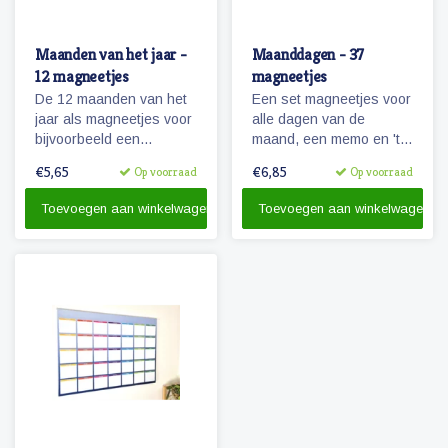
Maanden van het jaar -
Maanddagen - 37
12 magneetjes
magneetjes
De 12 maanden van het
Een set magneetjes voor
jaar als magneetjes voor
alle dagen van de
bijvoorbeeld een
maand, een memo en 'te
agendafuntie.
doen' magneet plus 4
€5,65
€6,85
Op voorraad
Op voorraad
extra getallen.
Toevoegen aan winkelwagen
Toevoegen aan winkelwagen