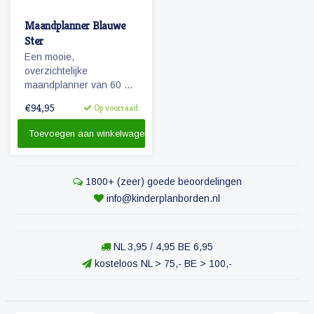
Maandplanner Blauwe
Ster
Een mooie,
overzichtelijke
maandplanner van 60 x
90 die beschrijfbaar is en
€94,95
Op voorraad
flexibel in te delen. Te
gebruiken als planbord
Toevoegen aan winkelwagen
voor het gezin en/of voor
de kinderen.
1800+ (zeer) goede beoordelingen
info@kinderplanborden.nl
NL 3,95 / 4,95 BE 6,95
kosteloos NL > 75,- BE > 100,-