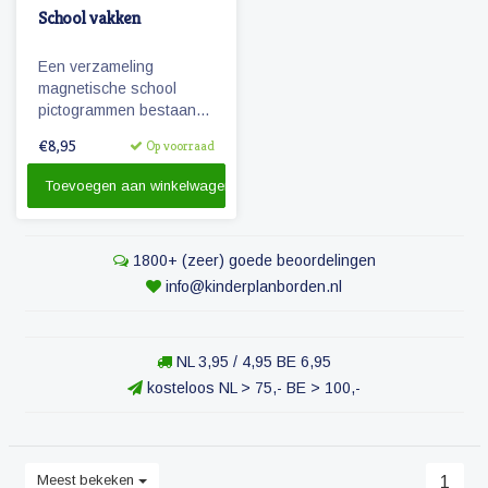
School vakken
Een verzameling
magnetische school
pictogrammen bestaande
uit diverse vakken die op
€8,95
Op voorraad
de basisschool worden
gegeven.
Toevoegen aan winkelwagen
1800+ (zeer) goede beoordelingen
info@kinderplanborden.nl
NL 3,95 / 4,95 BE 6,95
kosteloos NL > 75,- BE > 100,-
Meest bekeken
1