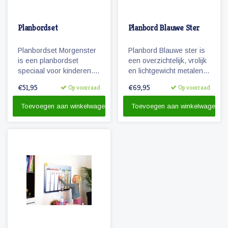
Planbordset
Planbord Blauwe Ster
Planbordset Morgenster
Planbord Blauwe ster is
is een planbordset
een overzichtelijk, vrolijk
speciaal voor kinderen.
en lichtgewicht metalen
De set bevat een
planbord voor kinderen
€51,95
€69,95
Op voorraad
Op voorraad
planbord en een
(60 x 40 cm). Het bord
basisset met 81
geeft overzicht over een
Toevoegen aan winkelwagen
Toevoegen aan winkelwagen
magnetische
week en werkt met
pictogrammen.
vrolijke magnetische
pictogrammen.