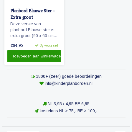
Planbord Blauwe Ster -
Extra groot
Deze versie van
planbord Blauwe ster is
extra groot (90 x 60 cm)
en ook geschikt als
€94,95
Op voorraad
familieplanbord. Het bord
geeft overzicht over een
Toevoegen aan winkelwagen
week, is beschrijfbaar
en/of werkt met onze
vrolijke magnetische
1800+ (zeer) goede beoordelingen
pictogrammen.
info@kinderplanborden.nl
NL 3,95 / 4,95 BE 6,95
kosteloos NL > 75,- BE > 100,-