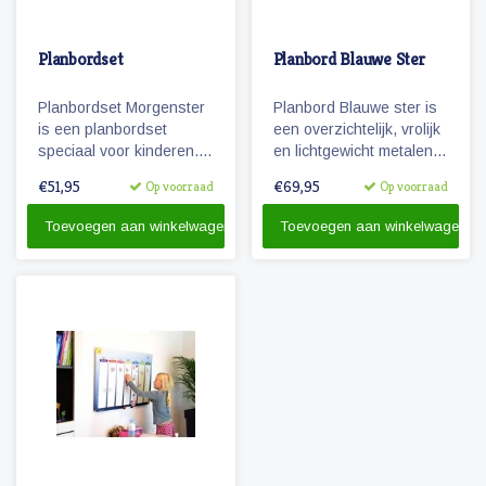
Planbordset
Planbord Blauwe Ster
Planbordset Morgenster
Planbord Blauwe ster is
is een planbordset
een overzichtelijk, vrolijk
speciaal voor kinderen.
en lichtgewicht metalen
De set bevat een
planbord voor kinderen
€51,95
€69,95
Op voorraad
Op voorraad
planbord en een
(60 x 40 cm). Het bord
basisset met 81
geeft overzicht over een
Toevoegen aan winkelwagen
Toevoegen aan winkelwagen
magnetische
week en werkt met
pictogrammen.
vrolijke magnetische
pictogrammen.