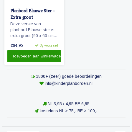
Planbord Blauwe Ster -
Extra groot
Deze versie van
planbord Blauwe ster is
extra groot (90 x 60 cm)
en ook geschikt als
€94,95
Op voorraad
familieplanbord. Het bord
geeft overzicht over een
Toevoegen aan winkelwagen
week, is beschrijfbaar
en/of werkt met onze
vrolijke magnetische
1800+ (zeer) goede beoordelingen
pictogrammen.
info@kinderplanborden.nl
NL 3,95 / 4,95 BE 6,95
kosteloos NL > 75,- BE > 100,-