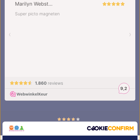
4.5
/
5
sterren op basis van
1851
beoordelingen.
Lees 1851 beoordelingen