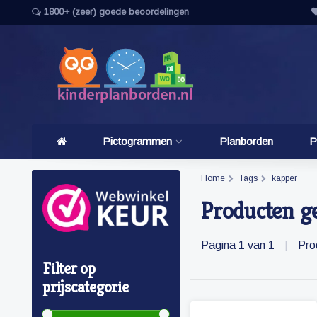
1800+ (zeer) goede beoordelingen
Pictogrammen
Planborden
P
Home
Tags
kapper
Producten g
Pagina 1 van 1
|
Pro
Filter op
prijscategorie