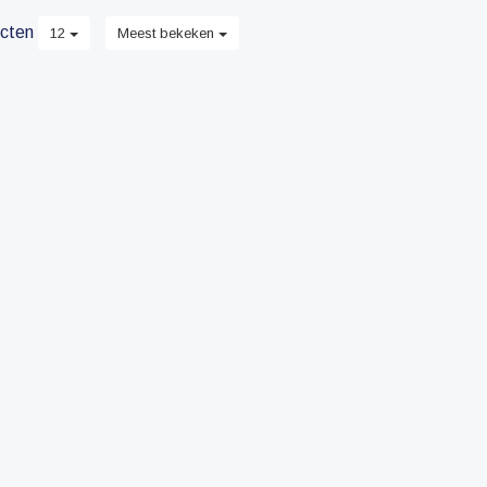
cten
12
Meest bekeken