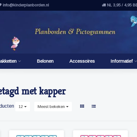
info@kinderplanborden.nl
NL 3,95 / 4,95 B
akketten
Belonen
Accessoires
Informatief
etagd met kapper
ducten
12
Meest bekeken