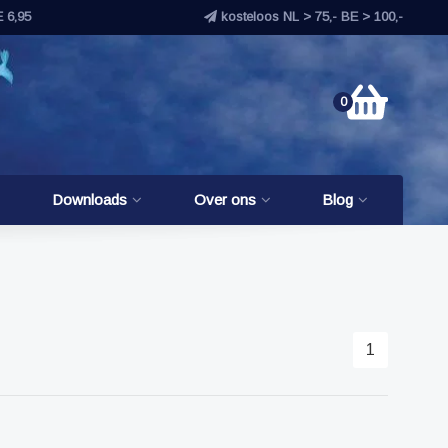
E 6,95
kosteloos NL > 75,- BE > 100,-
0
Downloads
Over ons
Blog
1