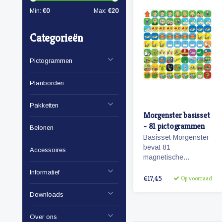
Min:
€
0
Max:
€
20
Categorieën
Pictogrammen
Planborden
Pakketten
Morgenster basisset
- 81 pictogrammen
Belonen
Basisset Morgenster
bevat 81
Accessoires
magnetische
planbord
Informatief
pictogrammen
€17,45
Op voorraad
passende bij het
Downloads
planbord Morgenster.
Over ons