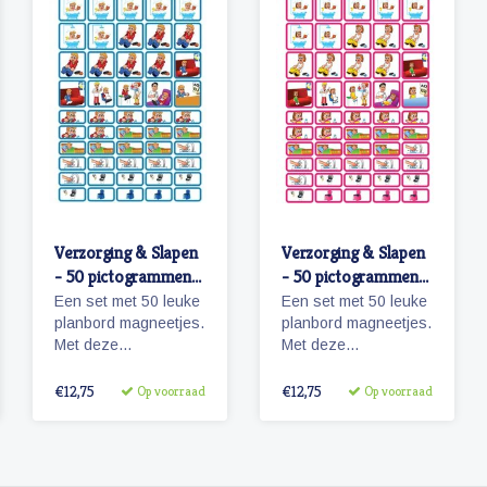
Verzorging & Slapen
Verzorging & Slapen
- 50 pictogrammen
- 50 pictogrammen
(jongen)
(meisje)
Een set met 50 leuke
Een set met 50 leuke
planbord magneetjes.
planbord magneetjes.
Met deze
Met deze
pictogrammen maakt
pictogrammen maakt
je bijvoorbeeld het
je bijvoorbeeld het
€12,75
€12,75
Op voorraad
Op voorraad
ochtendritueel
ochtendritueel
inzichtelijk maar ook
inzichtelijk maar ook
een bezoekje aan de
een bezoekje aan de
tandarts of kapper.
tandarts of kapper.