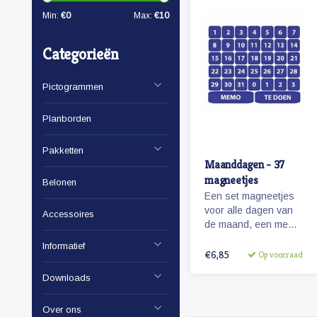
Min:
€
0
Max:
€
10
Categorieën
Pictogrammen
Planborden
Pakketten
Maanddagen - 37
magneetjes
Belonen
Een set magneetjes
voor alle dagen van
Accessoires
de maand, een memo
en 'te doen' magneet
Informatief
plus 4 extra getallen.
€6,85
Op voorraad
Downloads
Over ons