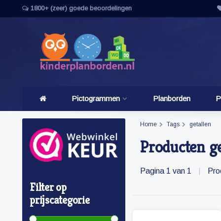
1800+ (zeer) goede beoordelingen
Pictogrammen
Planborden
P
Home
Tags
getallen
Producten ge
Pagina 1 van 1
|
Pro
Filter op
prijscategorie