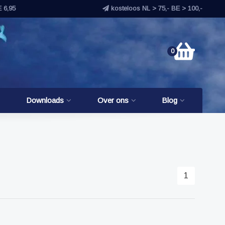
E 6,95
kosteloos NL > 75,- BE > 100,-
0
Downloads
Over ons
Blog
1