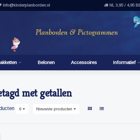
info@kinderplanborden.nl
NL 3,95 / 4,95 B
akketten
Belonen
Accessoires
Informatief
tagd met getallen
ducten
6
Nieuwste producten