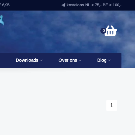
E 6,95
kosteloos NL > 75,- BE > 100,-
0
Downloads
Over ons
Blog
1