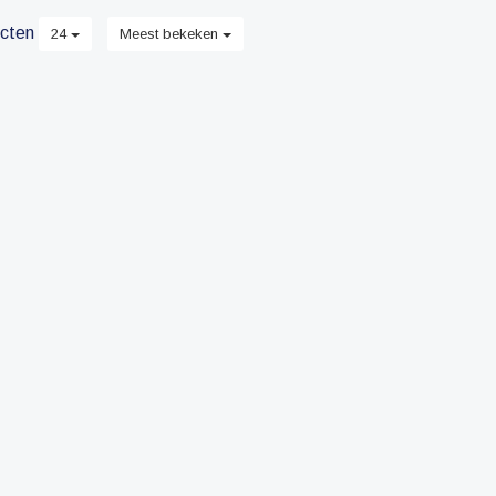
cten
24
Meest bekeken