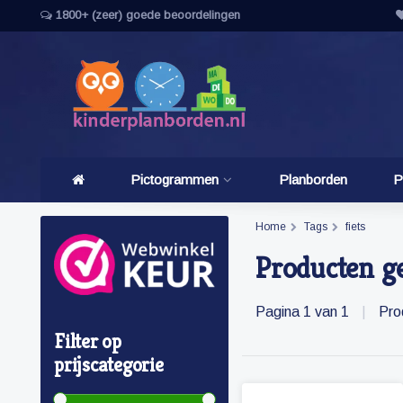
1800+ (zeer) goede beoordelingen
Pictogrammen
Planborden
P
Home
Tags
fiets
Producten ge
Pagina 1 van 1
|
Pro
Filter op
prijscategorie