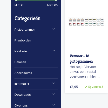
Min:
€
0
Max:
€
5
Categorieën
Pictogrammen
Planborden
Pakketten
Vervoer - 18
pictogrammen
Belonen
Het setje Vervoer
omvat een zestal
Accessoires
voertuigen in klein
formaat om zo te
Informatief
kunnen combineren
€3,95
Op voorraad
met pictogrammen en
Downloads
personen.
Over ons