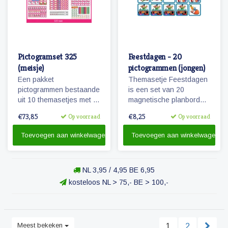
Pictogramset 325
Feestdagen - 20
(meisje)
pictogrammen (jongen)
Een pakket
Themasetje Feestdagen
pictogrammen bestaande
is een set van 20
uit 10 themasetjes met in
magnetische planbord
totaal 325 magneetjes
pictogrammen.
€73,85
€8,25
Op voorraad
Op voorraad
voor een volledige
weekplanning.
Toevoegen aan winkelwagen
Toevoegen aan winkelwagen
NL 3,95 / 4,95 BE 6,95
kosteloos NL > 75,- BE > 100,-
Meest bekeken
1
2