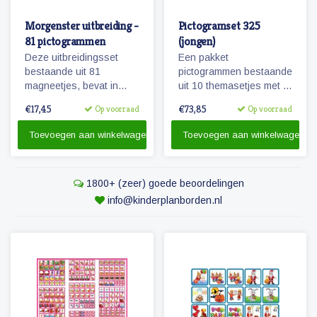
Morgenster uitbreiding -
Pictogramset 325
81 pictogrammen
(jongen)
Deze uitbreidingsset
Een pakket
bestaande uit 81
pictogrammen bestaande
magneetjes, bevat in
uit 10 themasetjes met in
combinatie met de
totaal 325 magneetjes
€17,45
€73,85
Op voorraad
Op voorraad
basisset Morgenster, alle
voor een volledige
pictogrammen in deze
weekplanning.
Toevoegen aan winkelwagen
Toevoegen aan winkelwagen
serie en in een ruime
hoeveelheid. 81
magnetische
1800+ (zeer) goede beoordelingen
pictogrammen.
info@kinderplanborden.nl