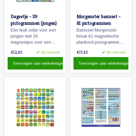
Dagsetje - 39
Morgenster basisset -
pictogrammen (jongen)
81 pictogrammen
Een leuk setje voor een
Basisset Morgenster
jongen met 39
bevat 81 magnetische
magneetjes voor een
planbord pictogrammen
dagplanning. Bevat o.a.
passende bij het
€12,45
€17,45
Op voorraad
Op voorraad
magneetjes voor school,
planbord Morgenster.
eten en slapen, maar
Toevoegen aan winkelwagen
Toevoegen aan winkelwagen
natuurlijk ook sport, spel
en recreatie.