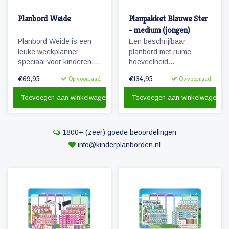
Planbord Weide
Planpakket Blauwe Ster
- medium (jongen)
Planbord Weide is een
Een beschrijfbaar
leuke weekplanner
planbord met ruime
speciaal voor kinderen.
hoeveelheid
Het (lichtgewicht
magnetische
€69,95
€134,95
Op voorraad
Op voorraad
metalen) planbord geeft
pictogrammen voor een
overzicht over een week,
weekplanning.
Toevoegen aan winkelwagen
Toevoegen aan winkelwagen
werkt met magnetische
Herkenbaarheid van de
pictogrammen en is ook
dagen door diertjes en
beschrijfbaar.
kolomkleuren!
1800+ (zeer) goede beoordelingen
info@kinderplanborden.nl