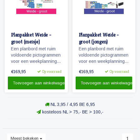
Planpakket Weide -
Planpakket Weide -
groot (meisje)
groot (jongen)
Een planbord met ruim
Een planbord met ruim
voldoende pictogrammen
voldoende pictogrammen
voor een weekplanning
voor een weekplanning
en extra pictogrammen
en extra pictogrammen
€169,95
€169,95
Op voorraad
Op voorraad
voor o.a. belonen, weer
voor o.a. belonen, weer
en seizoenen. Tevens
en seizoenen. Tevens
Toevoegen aan winkelwagen
Toevoegen aan winkelwagen
een set stiften en
een set stiften en
reinigingsmateriaal.
reinigingsmateriaal.
NL 3,95 / 4,95 BE 6,95
kosteloos NL > 75,- BE > 100,-
Meest bekeken
1