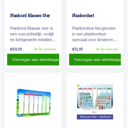
Planbord Blauwe Ster
Planbordset
Planbord Blauwe ster is
Planbordset Morgenster
een overzichtelijk, vrolijk
is een planbordset
en lichtgewicht metalen
speciaal voor kinderen.
planbord voor kinderen
De set bevat een
€69,95
€51,95
Op voorraad
Op voorraad
(60 x 40 cm). Het bord
planbord en een
geeft overzicht over een
basisset met 81
Toevoegen aan winkelwagen
Toevoegen aan winkelwagen
week en werkt met
magnetische
vrolijke magnetische
pictogrammen.
pictogrammen.