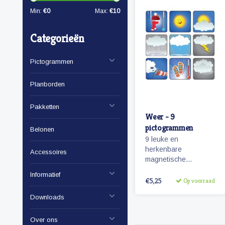
Min:
€
0
Max:
€
10
Categorieën
Pictogrammen
Planborden
Pakketten
Weer - 9
pictogrammen
Belonen
9 leuke en
herkenbare
Accessoires
magnetische
pictogrammen van
Informatief
het weer.
€5,25
Op voorraad
Downloads
Over ons