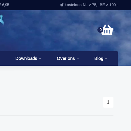
E 6,95
kosteloos NL > 75,- BE > 100,-
0
Downloads
Over ons
Blog
1