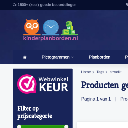
1800+ (zeer) goede beoordelingen
Pictogrammen
Planborden
P
Home
Tags
bewolkt
Producten g
Pagina 1 van 1
|
Pro
Filter op
prijscategorie