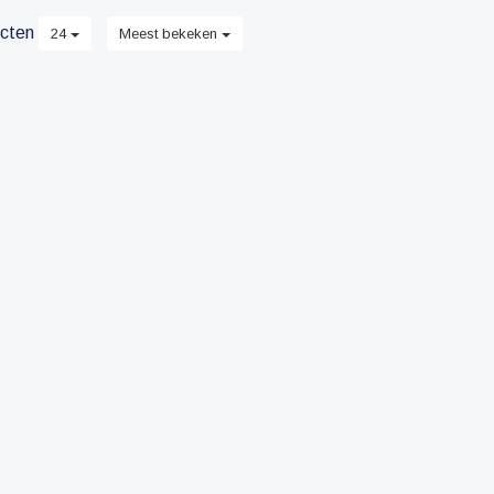
cten
24
Meest bekeken