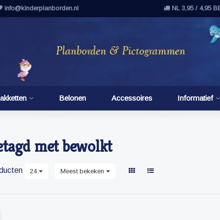
info@kinderplanborden.nl
NL 3,95 / 4,95 B
akketten
Belonen
Accessoires
Informatief
etagd met bewolkt
ducten
24
Meest bekeken